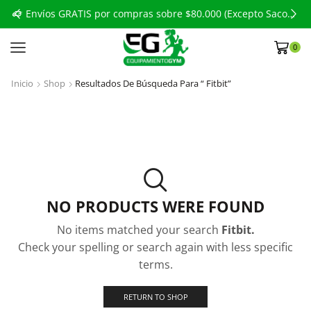
to Sacos de Boxeo)
Envíos GRATIS por compras sobre $80.000 (Excepto Sacos de Boxeo)
0
Inicio
Shop
Resultados De Búsqueda Para “ Fitbit”
NO PRODUCTS WERE FOUND
No items matched your search
Fitbit.
Check your spelling or search again with less specific
terms.
RETURN TO SHOP