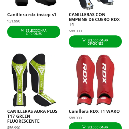
Canillera rdx instep s1
CANILLERAS CON
EMPEINE DE CUERO RDX
$
31.990
T4
SELECCIONAR
$
88.000
OPCIONES
SELECCIONAR
OPCIONES
CANILLERAS AURA PLUS
Canillera RDX T1 WAKO
T17 GREEN
$
88.000
FLUORESCENTE
SELECCIONAR
$
56.990