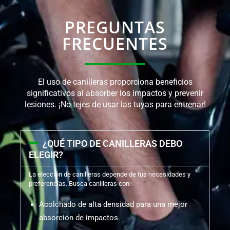
PREGUNTAS
FRECUENTES
El uso de canilleras proporciona beneficios
significativos al absorber los impactos y prevenir
lesiones. ¡No tejes de usar las tuyas para entrenar!
¿QUÉ TIPO DE CANILLERAS DEBO
ELEGIR?
La elección de canilleras depende de tus necesidades y
preferencias. Busca canilleras con:
Acolchado de alta densidad para una mejor
absorción de impactos.