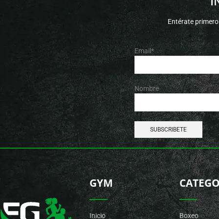
I
Entérate primero
Email*
Nombre
GYM
CATEGO
Inicio
Boxeo