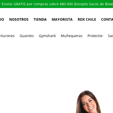
Envíos GRATIS por compras sobre $80.000 (Excepto Sacos de Boxe
CIO
NOSOTROS
TIENDA
MAYORISTA
RDX CHILE
CONT
nturones
Guantes
Gymshark
Muñequeras
Protector
Sa