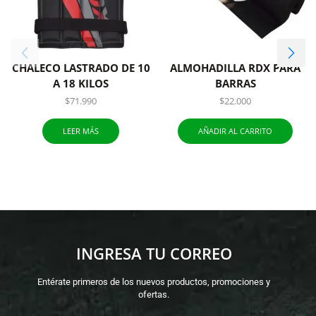
CHALECO LASTRADO DE 10
ALMOHADILLA RDX PARA
A 18 KILOS
BARRAS
$
71.990
$
22.000
LEER MÁS
AÑADIR AL CARRITO
INGRESA TU CORREO
Entérate primeros de los nuevos productos, promociones y
ofertas.