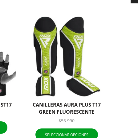
ST17
CANILLERAS AURA PLUS T17
CANIL
GREEN FLUORESCENTE
$
56.990
SELECCIONAR OPCIONES
S