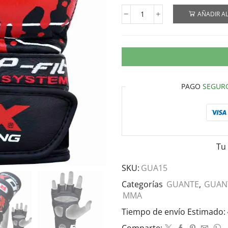
AÑADIR AL
PAGO
SEGUR
Tu
SKU:
GUA15
Categorías
GUANTE
,
GUAN
MMA
Tiempo de envío Estimado: