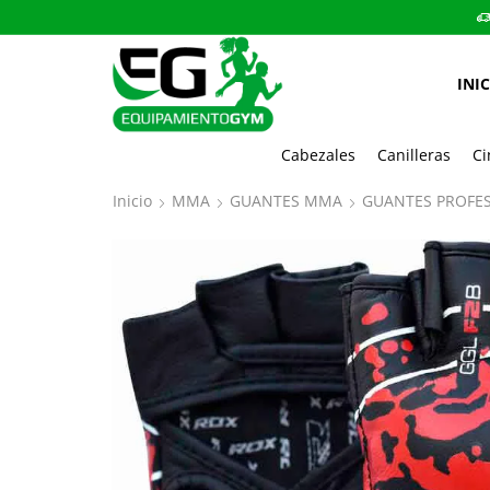
INI
Cabezales
Canilleras
Ci
Inicio
MMA
GUANTES MMA
GUANTES PROFE