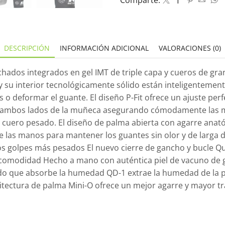
Comparte:
DESCRIPCIÓN
INFORMACIÓN ADICIONAL
VALORACIONES (0)
hados integrados en gel IMT de triple capa y cueros de gr
a y su interior tecnológicamente sólido están inteligentem
 o deformar el guante. El diseño P-Fit ofrece un ajuste perf
de ambos lados de la muñeca asegurando cómodamente las m
l cuero pesado. El diseño de palma abierta con agarre anat
las manos para mantener los guantes sin olor y de larga dur
s golpes más pesados El nuevo cierre de gancho y bucle Qu
e comodidad Hecho a mano con auténtica piel de vacuno de 
ado que absorbe la humedad QD-1 extrae la humedad de la pi
itectura de palma Mini-O ofrece un mejor agarre y mayor tr