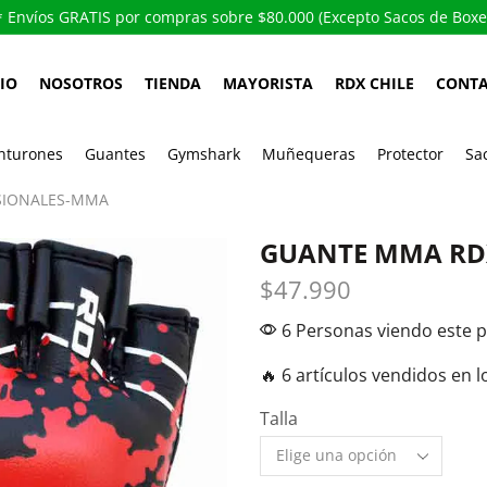
Envíos GRATIS por compras sobre $80.000 (Excepto Sacos de Boxe
CIO
NOSOTROS
TIENDA
MAYORISTA
RDX CHILE
CONT
nturones
Guantes
Gymshark
Muñequeras
Protector
Sa
SIONALES-MMA
GUANTE MMA RD
$
47.990
6 Personas viendo este 
🔥 6 artículos vendidos en l
Talla