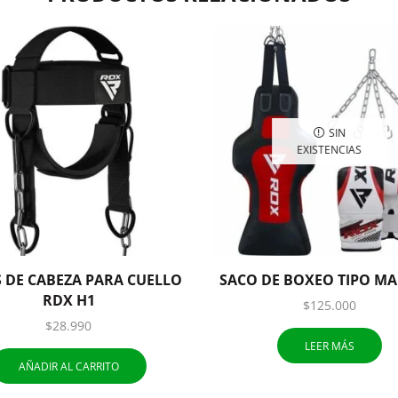
SIN
EXISTENCIAS
 DE CABEZA PARA CUELLO
SACO DE BOXEO TIPO MA
RDX H1
$
125.000
$
28.990
LEER MÁS
AÑADIR AL CARRITO