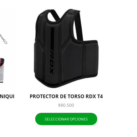
NIQUI
PROTECTOR DE TORSO RDX T4
GUANT
$
80.500
SELECCIONAR OPCIONES
S