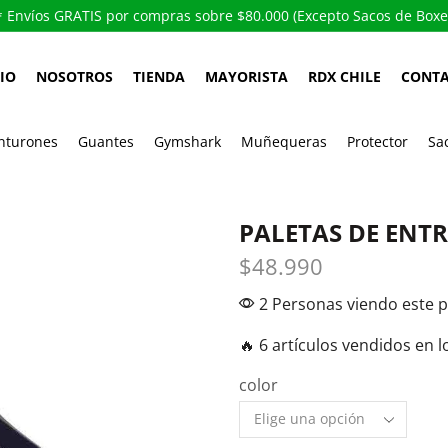
Envíos GRATIS por compras sobre $80.000 (Excepto Sacos de Boxe
CIO
NOSOTROS
TIENDA
MAYORISTA
RDX CHILE
CONT
nturones
Guantes
Gymshark
Muñequeras
Protector
Sa
PALETAS DE ENT
$
48.990
2 Personas viendo este 
🔥 6 artículos vendidos en l
color