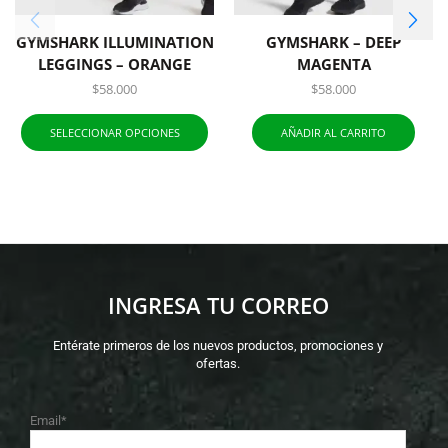
GYMSHARK ILLUMINATION
GYMSHARK – DEEP
LEGGINGS – ORANGE
MAGENTA
$
58.000
$
58.000
SELECCIONAR OPCIONES
AÑADIR AL CARRITO
INGRESA TU CORREO
Entérate primeros de los nuevos productos, promociones y
ofertas.
Email*