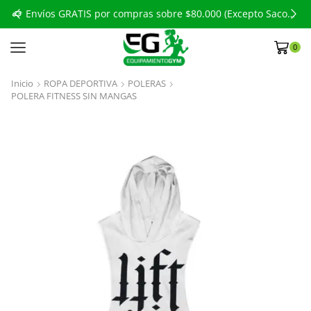
to Sacos de Boxeo)
Envíos GRATIS por compras sobre $80.000 (Excepto Sacos de Boxeo)
0
Inicio
ROPA DEPORTIVA
POLERAS
POLERA FITNESS SIN MANGAS