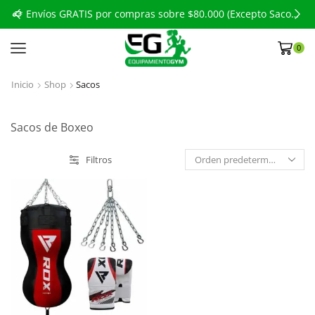
to Sacos de Boxeo)
Envíos GRATIS por compras sobre $80.000 (Excepto Sacos de Boxeo)
0
Inicio
Shop
Sacos
Sacos de Boxeo
Filtros